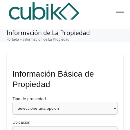
Skip
to
content
Ope
Clos
mobi
mobi
Información de La Propiedad
men
men
Portada
»
Información de La Propiedad
Información Básica de
Propiedad
Tipo de propiedad:
Ubicación: